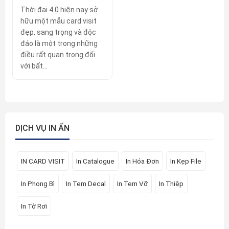
Thời đại 4.0 hiện nay sở
hữu một mẫu card visit
đẹp, sang trọng và độc
đáo là một trong những
điều rất quan trọng đối
với bất...
DỊCH VỤ IN ẤN
IN CARD VISIT
In Catalogue
In Hóa Đơn
In Kẹp File
In Phong Bì
In Tem Decal
In Tem Vỡ
In Thiệp
In Tờ Rơi