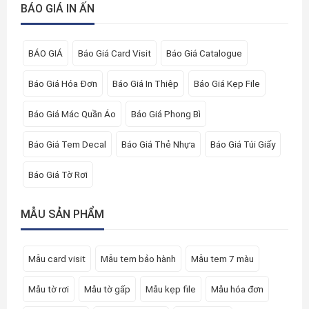
BÁO GIÁ IN ẤN
BÁO GIÁ
Báo Giá Card Visit
Báo Giá Catalogue
Báo Giá Hóa Đơn
Báo Giá In Thiệp
Báo Giá Kẹp File
Báo Giá Mác Quần Áo
Báo Giá Phong Bì
Báo Giá Tem Decal
Báo Giá Thẻ Nhựa
Báo Giá Túi Giấy
Báo Giá Tờ Rơi
MẪU SẢN PHẨM
Mẫu card visit
Mẫu tem bảo hành
Mẫu tem 7 màu
Mẫu tờ rơi
Mẫu tờ gấp
Mẫu kẹp file
Mẫu hóa đơn