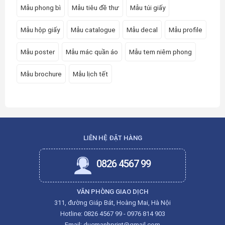
Mẫu phong bì
Mẫu tiêu đề thư
Mẫu túi giấy
Mẫu hộp giấy
Mẫu catalogue
Mẫu decal
Mẫu profile
Mẫu poster
Mẫu mác quần áo
Mẫu tem niêm phong
Mẫu brochure
Mẫu lịch tết
LIÊN HỆ ĐẶT HÀNG
0826 4567 99
VĂN PHÒNG GIAO DỊCH
311, đường Giáp Bát, Hoàng Mai, Hà Nội
Hotline:
0826 4567 99
-
0976 814 903
Email:
ducmanhprint@gmail.com